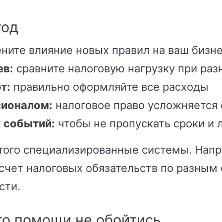
год
ните влияние новых правил на ваш бизн
ев:
сравните налоговую нагрузку при раз
т:
правильно оформляйте все расходы
сионалом:
налоговое право усложняется
 событий:
чтобы не пропускать сроки и 
того специализированные системы. Напри
счет налоговых обязательств по разным 
сти.
го помощи не обойтись