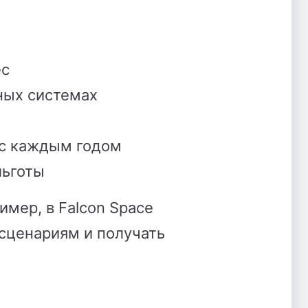
ес
ных системах
 с каждым годом
льготы
мер, в Falcon Space
сценариям и получать