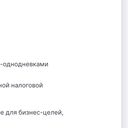
и-однодневками
ной налоговой
не для бизнес-целей,