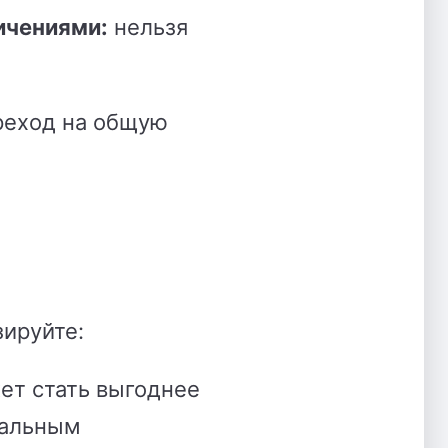
ичениями:
нельзя
реход на общую
ируйте:
ет стать выгоднее
мальным