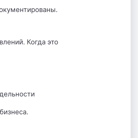
документированы.
лений. Когда это
тдельности
бизнеса.