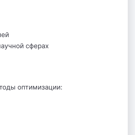
лей
научной сферах
етоды оптимизации: