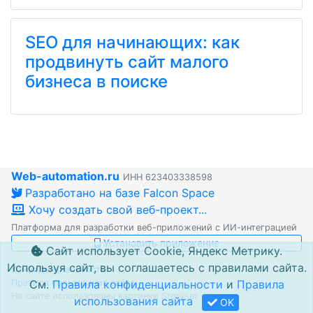
SEO для начинающих: как
продвинуть сайт малого
бизнеса в поиске
Web-automation.ru
ИНН 623403338598
Разработано на базе Falcon Space
Хочу создать свой веб-проект...
Платформа для разработки веб-приложений с ИИ-интеграцией
Установить приложение
Сайт использует Cookie, Яндекс Метрику.
Используя сайт, вы соглашаетесь с правилами сайта.
Конфиденциальность
Правила пользования сайта
См.
Правила конфиденциальности
и
Правила
На сайте использованы картинки Storyset
использования сайта
OK