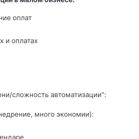
ние оплат
х и оплатах
ени/сложность автоматизации":
недрение, много экономии):
лендаре