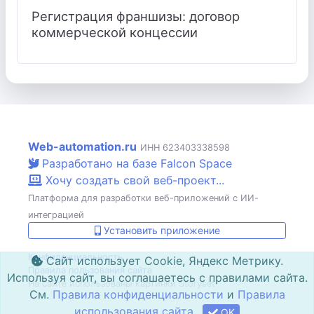
Регистрация франшизы: договор
коммерческой концессии
Web-automation.ru
ИНН 623403338598
Разработано на базе Falcon Space
Хочу создать свой веб-проект...
Платформа для разработки веб-приложений с ИИ-
интеграцией
Установить приложение
Конфиденциальность
Сайт использует Cookie, Яндекс Метрику.
Правила пользования сайта
Используя сайт, вы соглашаетесь с правилами сайта.
На сайте использованы картинки Storyset
См.
Правила конфиденциальности
и
Правила
использования сайта
OK