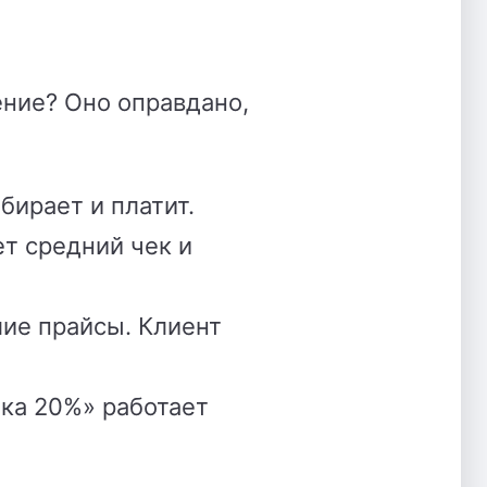
ение?
Оно оправдано,
бирает и платит.
ет
средний чек и
шие прайсы. Клиент
ка 20%» работает