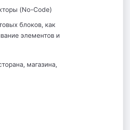
кторы (No-Code)
товых блоков, как
ивание элементов и
торана, магазина,