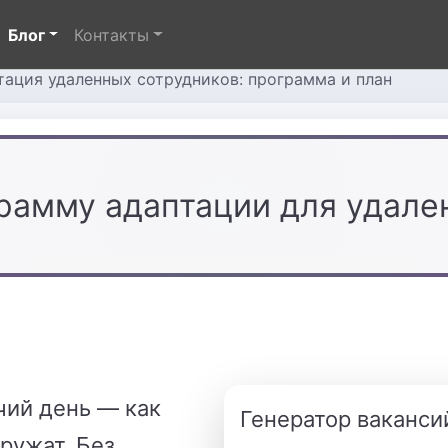
Блог
Контакты
тация удаленных сотрудников: программа и план
грамму адаптации для удале
чий день — как
Генератор ваканси
дружат. Без