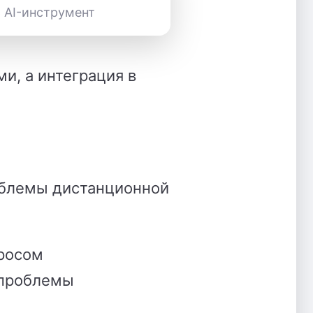
 AI-инструмент
и, а интеграция в
роблемы дистанционной
просом
 проблемы