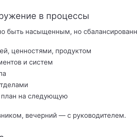
гружение в процессы
но быть насыщенным, но сбалансирован
ей, ценностями, продуктом
ментов и систем
ла
отделами
, план на следующую
вником, вечерний — с руководителем.