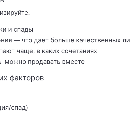
изируйте:
ки и спады
ния — что дает больше качественных л
пают чаще, в каких сочетаниях
ы можно продавать вместе
них факторов
ция/спад)