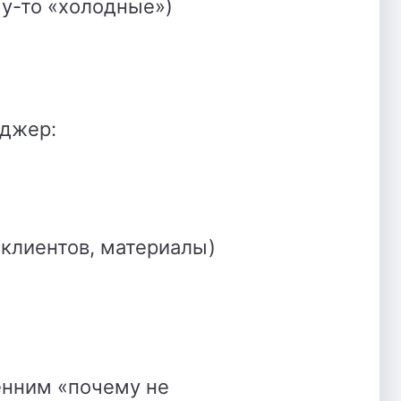
му-то «холодные»)
еджер:
клиентов, материалы)
енним «почему не