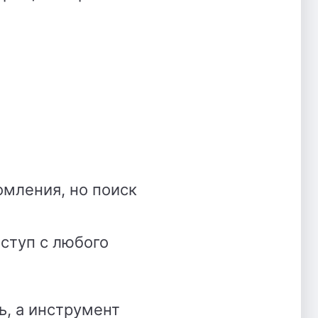
омления, но поиск
оступ с любого
ь, а инструмент