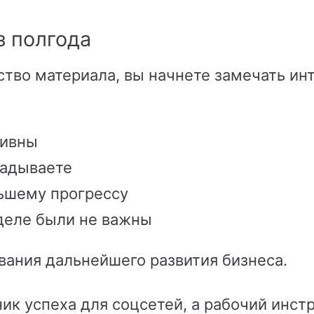
з полгода
ство материала, вы начнете замечать ин
тивны
ладываете
ьшему прогрессу
деле были не важны
вания дальнейшего развития бизнеса.
ик успеха для соцсетей, а рабочий инстр