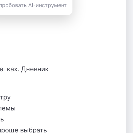
пробовать AI-инструмент
етках. Дневник
утру
блемы
сь
 проще выбрать