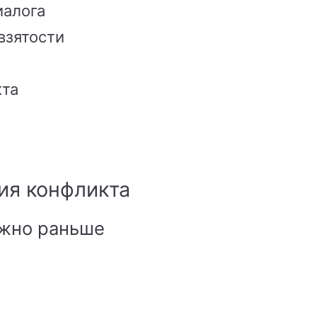
иалога
взятости
кта
ия конфликта
ожно раньше