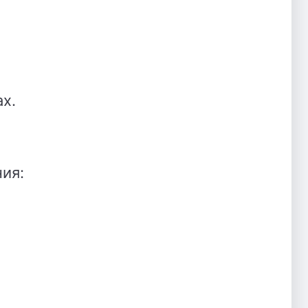
х.
ия: