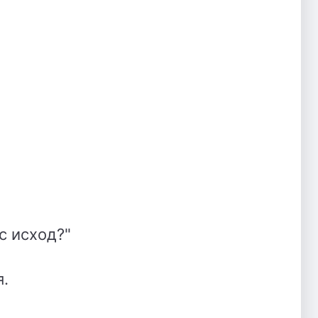
с исход?"
я.