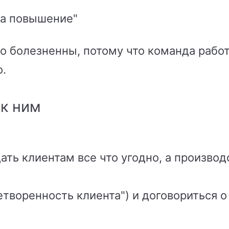
на повышение"
 болезненны, потому что команда работ
.
 к ним
ть клиентам все что угодно, а произво
творенность клиента") и договориться о