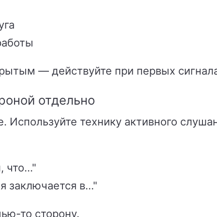
уга
работы
крытым — действуйте при первых сигнала
ороной отдельно
. Используйте технику активного слушан
что..."
 заключается в..."
чью-то сторону.