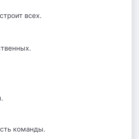
строит всех.
ственных.
.
ость команды.