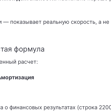
и — показывает реальную скорость, а не
стая формула
енный расчет:
Амортизация
а о финансовых результатах (строка 220