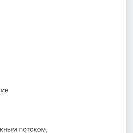
тие
ежным потоком,