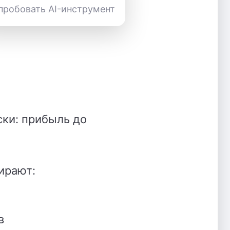
пробовать AI-инструмент
сски: прибыль до
ирают:
в