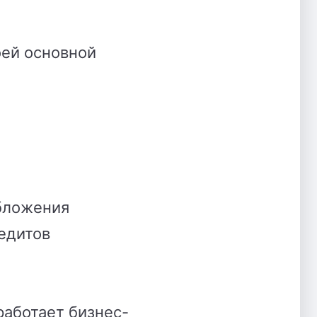
оей основной
обложения
едитов
аботает бизнес-