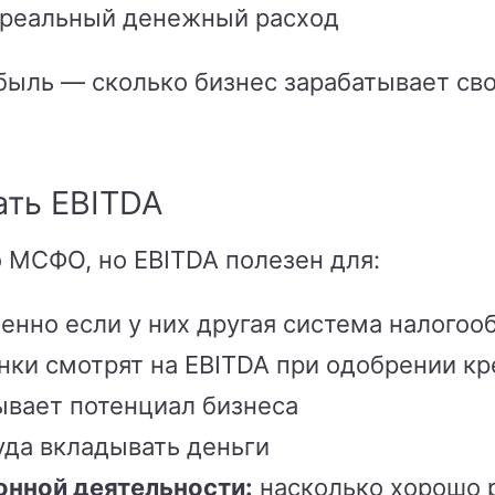
е реальный денежный расход
быль — сколько бизнес зарабатывает св
ать EBITDA
о МСФО, но EBITDA полезен для:
енно если у них другая система налого
нки смотрят на EBITDA при одобрении кр
вает потенциал бизнеса
да вкладывать деньги
онной деятельности:
насколько хорошо р